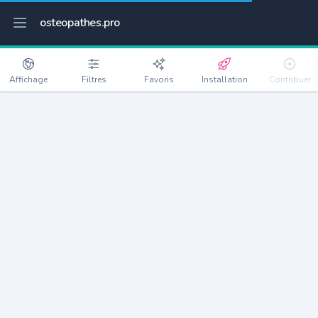
osteopathes.pro
Affichage
Filtres
Favoris
Installation
Contribuer
Les Mureaux
Détails
78130
33977 habitants
Débloquer les informations
Ostéopathes à Les Mureaux
xxxx
habitants/ostéo
Avec toi, la densité passe à
xxxx
Si on rajoute les villes à moins de 5km cela donne
xxxx
Avec les villes à moins de 10km cela donne
xxxx
Connectez-vous pour voir les annonces d'ostéopathes à
proximité.