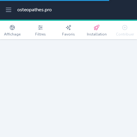
osteopathes.pro
Affichage
Filtres
Favoris
Installation
Contribuer
Versailles
Détails
78000
83587 habitants
Débloquer les informations
Ostéopathes à Versailles
xxxx
habitants/ostéo
Avec toi, la densité passe à
xxxx
Si on rajoute les villes à moins de 5km cela donne
xxxx
Avec les villes à moins de 10km cela donne
xxxx
Connectez-vous pour voir les annonces d'ostéopathes à
proximité.