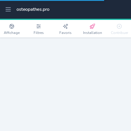
osteopathes.pro
Affichage
Filtres
Favoris
Installation
Contribuer
Moissac
Détails
82200
13748 habitants
Débloquer les informations
Ostéopathes à Moissac
xxxx
habitants/ostéo
Avec toi, la densité passe à
xxxx
Si on rajoute les villes à moins de 5km cela donne
xxxx
Avec les villes à moins de 10km cela donne
xxxx
Connectez-vous pour voir les annonces d'ostéopathes à
proximité.