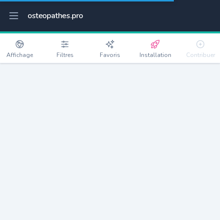
osteopathes.pro
Affichage
Filtres
Favoris
Installation
Contribuer
Draguignan
Détails
83300
39745 habitants
Débloquer les informations
Ostéopathes à Draguignan
xxxx
habitants/ostéo
Avec toi, la densité passe à
xxxx
Si on rajoute les villes à moins de 5km cela donne
xxxx
Avec les villes à moins de 10km cela donne
xxxx
Connectez-vous pour voir les annonces d'ostéopathes à
proximité.