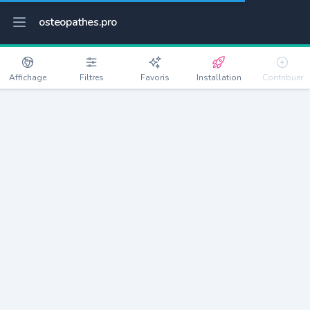
osteopathes.pro
Affichage
Filtres
Favoris
Installation
Contribuer
Le Pradet
Détails
83220
10728 habitants
Débloquer les informations
Ostéopathes à Le Pradet
xxxx
habitants/ostéo
Avec toi, la densité passe à
xxxx
Si on rajoute les villes à moins de 5km cela donne
xxxx
Avec les villes à moins de 10km cela donne
xxxx
Connectez-vous pour voir les annonces d'ostéopathes à
proximité.