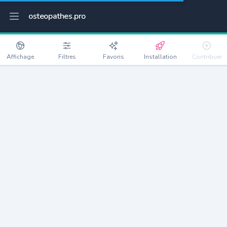
osteopathes.pro
Affichage
Filtres
Favoris
Installation
Contribuer
La Seyne-sur-Mer
Détails
83500
62763 habitants
Débloquer les informations
Ostéopathes à La Seyne-sur-Mer
xxxx
habitants/ostéo
Avec toi, la densité passe à
xxxx
Si on rajoute les villes à moins de 5km cela donne
xxxx
Avec les villes à moins de 10km cela donne
xxxx
Connectez-vous pour voir les annonces d'ostéopathes à
proximité.