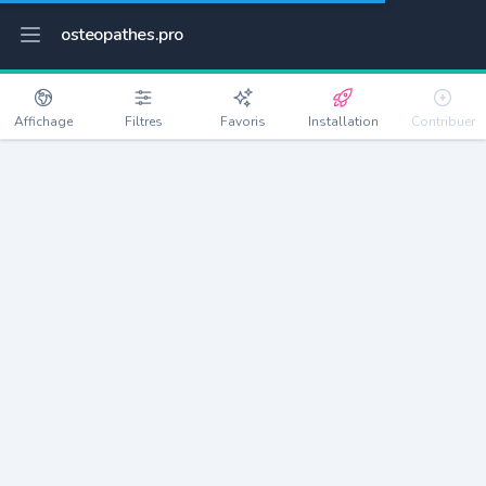
osteopathes.pro
Affichage
Filtres
Favoris
Installation
Contribuer
Vedène
Détails
84270
11457 habitants
Débloquer les informations
Ostéopathes à Vedène
xxxx
habitants/ostéo
Avec toi, la densité passe à
xxxx
Si on rajoute les villes à moins de 5km cela donne
xxxx
Avec les villes à moins de 10km cela donne
xxxx
Connectez-vous pour voir les annonces d'ostéopathes à
proximité.