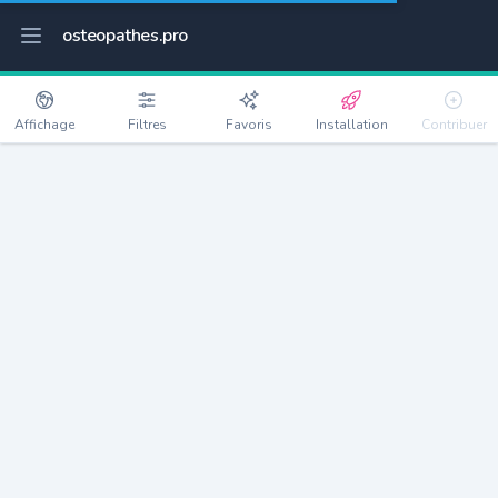
osteopathes.pro
Affichage
Filtres
Favoris
Installation
Contribuer
Saint-Hilaire-de-Riez
Détails
85270
12682 habitants
Débloquer les informations
Ostéopathes à Saint-Hilaire-de-Riez
xxxx
habitants/ostéo
Avec toi, la densité passe à
xxxx
Si on rajoute les villes à moins de 5km cela donne
xxxx
Avec les villes à moins de 10km cela donne
xxxx
Connectez-vous pour voir les annonces d'ostéopathes à
proximité.