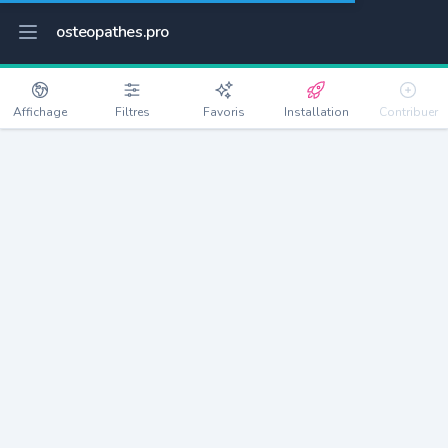
osteopathes.pro
Affichage
Filtres
Favoris
Installation
Contribuer
Chilly-Mazarin
Détails
91380
19938 habitants
Débloquer les informations
Ostéopathes à Chilly-Mazarin
xxxx
habitants/ostéo
Avec toi, la densité passe à
xxxx
Si on rajoute les villes à moins de 5km cela donne
xxxx
Avec les villes à moins de 10km cela donne
xxxx
Connectez-vous pour voir les annonces d'ostéopathes à
proximité.