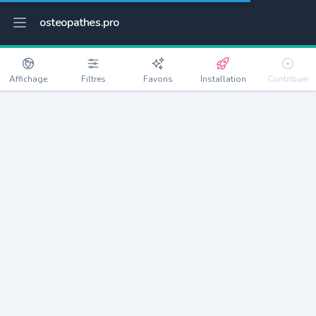
osteopathes.pro
Affichage
Filtres
Favoris
Installation
Contribuer
Massy
Détails
91300
50962 habitants
Débloquer les informations
Ostéopathes à Massy
xxxx
habitants/ostéo
Avec toi, la densité passe à
xxxx
Si on rajoute les villes à moins de 5km cela donne
xxxx
Avec les villes à moins de 10km cela donne
xxxx
Connectez-vous pour voir les annonces d'ostéopathes à
proximité.