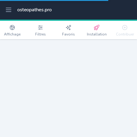
osteopathes.pro
Affichage
Filtres
Favoris
Installation
Contribuer
Montgeron
Détails
91230
23800 habitants
Débloquer les informations
Ostéopathes à Montgeron
xxxx
habitants/ostéo
Avec toi, la densité passe à
xxxx
Si on rajoute les villes à moins de 5km cela donne
xxxx
Avec les villes à moins de 10km cela donne
xxxx
Connectez-vous pour voir les annonces d'ostéopathes à
proximité.