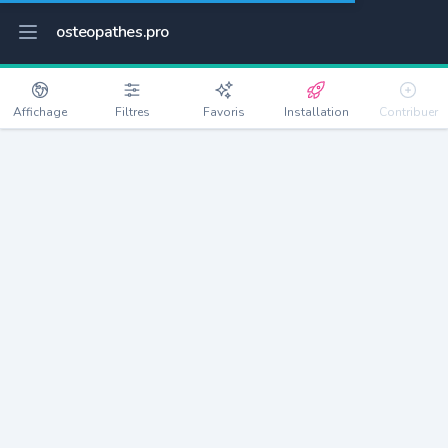
osteopathes.pro
Affichage
Filtres
Favoris
Installation
Contribuer
Sainte-Geneviève-des-Bois
Détails
91700
35846 habitants
Débloquer les informations
Ostéopathes à Sainte-Geneviève-des-Bois
xxxx
habitants/ostéo
Avec toi, la densité passe à
xxxx
Si on rajoute les villes à moins de 5km cela donne
xxxx
Avec les villes à moins de 10km cela donne
xxxx
Connectez-vous pour voir les annonces d'ostéopathes à
proximité.