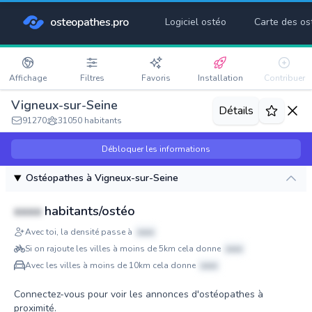
osteopathes.pro
Logiciel ostéo
Carte des os
Affichage
Filtres
Favoris
Installation
Contribuer
Vigneux-sur-Seine
Détails
91270
31050 habitants
Débloquer les informations
Ostéopathes à Vigneux-sur-Seine
xxxx
habitants/ostéo
Avec toi, la densité passe à
xxxx
Si on rajoute les villes à moins de 5km cela donne
xxxx
Avec les villes à moins de 10km cela donne
xxxx
Connectez-vous pour voir les annonces d'ostéopathes à
proximité.