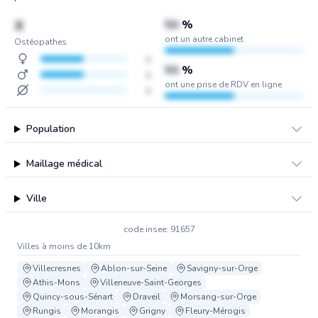
X
50
%
ont un autre cabinet
Ostéopathes
x
50
%
x
ont une prise de RDV en ligne
x
Population
Maillage médical
Ville
code insee: 91657
Villes à moins de 10km
Villecresnes
Ablon-sur-Seine
Savigny-sur-Orge
Athis-Mons
Villeneuve-Saint-Georges
Quincy-sous-Sénart
Draveil
Morsang-sur-Orge
Rungis
Morangis
Grigny
Fleury-Mérogis