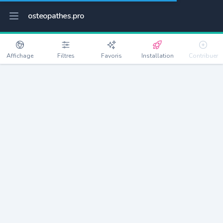
osteopathes.pro
Affichage
Filtres
Favoris
Installation
Contribuer
La Garenne-Colombes
Détails
92250
29932 habitants
Débloquer les informations
Ostéopathes à La Garenne-Colombes
xxxx
habitants/ostéo
Avec toi, la densité passe à
xxxx
Si on rajoute les villes à moins de 5km cela donne
xxxx
Avec les villes à moins de 10km cela donne
xxxx
Connectez-vous pour voir les annonces d'ostéopathes à
proximité.