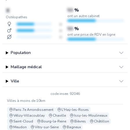
X
50
%
ont un autre cabinet
Ostéopathes
x
50
%
x
ont une prise de RDV en ligne
x
Population
Maillage médical
Ville
code insee: 92046
Villes à moins de 10km
Paris 7e Arrondissement
L'Haÿ-les-Roses
Vélizy-Villacoublay
Chaville
Issy-les-Moulineaux
Saint-Cloud
Bourg-la-Reine
Bièvres
Châtillon
Meudon
Vitry-sur-Seine
Bagneux