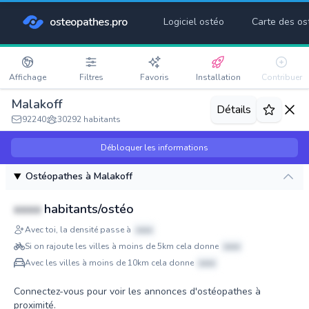
osteopathes.pro
Logiciel ostéo
Carte des os
Affichage
Filtres
Favoris
Installation
Contribuer
Malakoff
Détails
92240
30292 habitants
Débloquer les informations
Ostéopathes à Malakoff
xxxx
habitants/ostéo
Avec toi, la densité passe à
xxxx
Si on rajoute les villes à moins de 5km cela donne
xxxx
Avec les villes à moins de 10km cela donne
xxxx
Connectez-vous pour voir les annonces d'ostéopathes à
proximité.