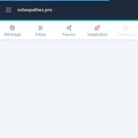
osteopathes.pro
Affichage
Filtres
Favoris
Installation
Contribuer
Saint-Denis
Détails
93210
113942 habitants
Débloquer les informations
Ostéopathes à Saint-Denis
xxxx
habitants/ostéo
Avec toi, la densité passe à
xxxx
Si on rajoute les villes à moins de 5km cela donne
xxxx
Avec les villes à moins de 10km cela donne
xxxx
Connectez-vous pour voir les annonces d'ostéopathes à
proximité.