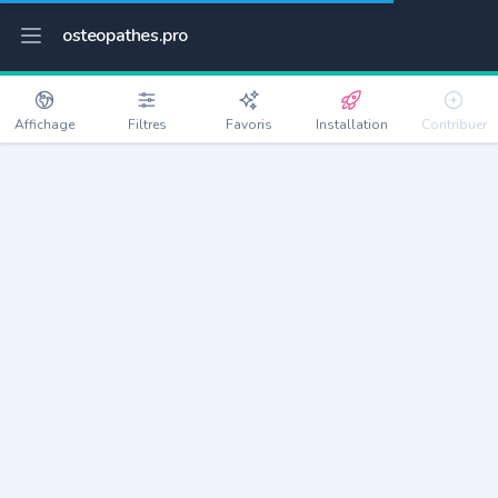
osteopathes.pro
Affichage
Filtres
Favoris
Installation
Contribuer
Bonneuil-sur-Marne
Détails
94380
18750 habitants
Débloquer les informations
Ostéopathes à Bonneuil-sur-Marne
xxxx
habitants/ostéo
Avec toi, la densité passe à
xxxx
Si on rajoute les villes à moins de 5km cela donne
xxxx
Avec les villes à moins de 10km cela donne
xxxx
Connectez-vous pour voir les annonces d'ostéopathes à
proximité.