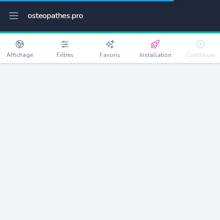
osteopathes.pro
Affichage
Filtres
Favoris
Installation
Contribuer
Le Perreux-sur-Marne
Détails
94170
34213 habitants
Débloquer les informations
Ostéopathes à Le Perreux-sur-Marne
xxxx
habitants/ostéo
Avec toi, la densité passe à
xxxx
Si on rajoute les villes à moins de 5km cela donne
xxxx
Avec les villes à moins de 10km cela donne
xxxx
Connectez-vous pour voir les annonces d'ostéopathes à
proximité.