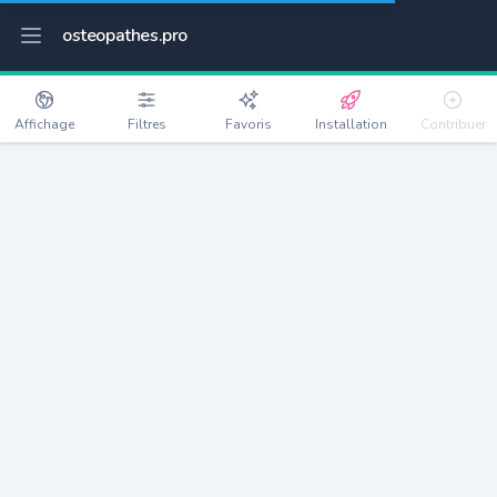
osteopathes.pro
Affichage
Filtres
Favoris
Installation
Contribuer
Deuil-la-Barre
Détails
95170
22510 habitants
Débloquer les informations
Ostéopathes à Deuil-la-Barre
xxxx
habitants/ostéo
Avec toi, la densité passe à
xxxx
Si on rajoute les villes à moins de 5km cela donne
xxxx
Avec les villes à moins de 10km cela donne
xxxx
Connectez-vous pour voir les annonces d'ostéopathes à
proximité.