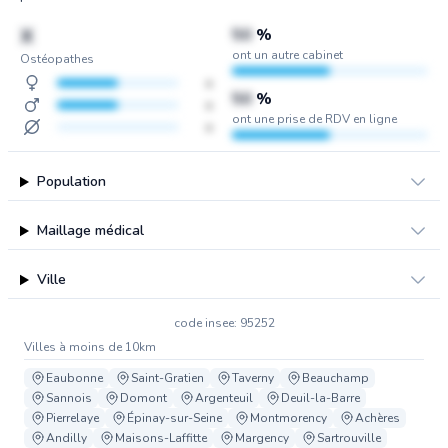
X
50
%
ont un autre cabinet
Ostéopathes
x
50
%
x
ont une prise de RDV en ligne
x
Population
Maillage médical
Ville
code insee: 95252
Villes à moins de 10km
Eaubonne
Saint-Gratien
Taverny
Beauchamp
Sannois
Domont
Argenteuil
Deuil-la-Barre
Pierrelaye
Épinay-sur-Seine
Montmorency
Achères
Andilly
Maisons-Laffitte
Margency
Sartrouville