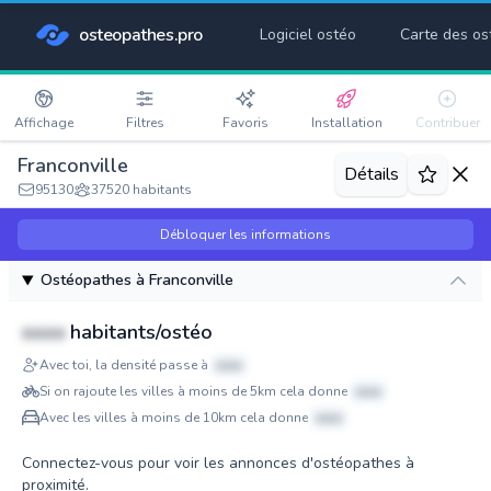
osteopathes.pro
Logiciel ostéo
Carte des os
Affichage
Filtres
Favoris
Installation
Contribuer
Franconville
Détails
95130
37520 habitants
Débloquer les informations
Ostéopathes à Franconville
xxxx
habitants/ostéo
Avec toi, la densité passe à
xxxx
Si on rajoute les villes à moins de 5km cela donne
xxxx
Avec les villes à moins de 10km cela donne
xxxx
Connectez-vous pour voir les annonces d'ostéopathes à
proximité.