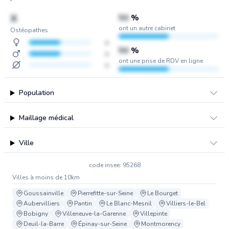
X
50
%
ont un autre cabinet
Ostéopathes
x
50
%
x
ont une prise de RDV en ligne
x
Population
Maillage médical
Ville
code insee: 95268
Villes à moins de 10km
Goussainville
Pierrefitte-sur-Seine
Le Bourget
Aubervilliers
Pantin
Le Blanc-Mesnil
Villiers-le-Bel
Bobigny
Villeneuve-la-Garenne
Villepinte
Deuil-la-Barre
Épinay-sur-Seine
Montmorency