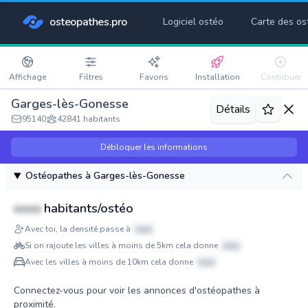
osteopathes.pro
Logiciel ostéo
Carte des os
Affichage
Filtres
Favoris
Installation
Contribuer
Garges-lès-Gonesse
Détails
95140
42841 habitants
Débloquer les informations
Ostéopathes à Garges-lès-Gonesse
xxxx
habitants/ostéo
Avec toi, la densité passe à
xxxx
Si on rajoute les villes à moins de 5km cela donne
xxxx
Avec les villes à moins de 10km cela donne
xxxx
Connectez-vous pour voir les annonces d'ostéopathes à
proximité.