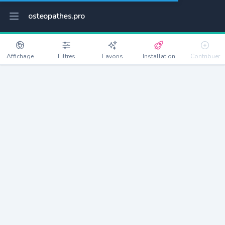
osteopathes.pro
Affichage
Filtres
Favoris
Installation
Contribuer
L'Isle-Adam
Détails
95290
11846 habitants
Débloquer les informations
Ostéopathes à L'Isle-Adam
xxxx
habitants/ostéo
Avec toi, la densité passe à
xxxx
Si on rajoute les villes à moins de 5km cela donne
xxxx
Avec les villes à moins de 10km cela donne
xxxx
Connectez-vous pour voir les annonces d'ostéopathes à
proximité.