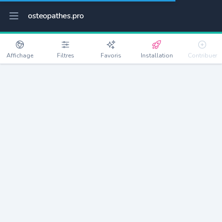
osteopathes.pro
Affichage
Filtres
Favoris
Installation
Contribuer
Soisy-sous-Montmorency
Détails
95230
18008 habitants
Débloquer les informations
Ostéopathes à Soisy-sous-Montmorency
xxxx
habitants/ostéo
Avec toi, la densité passe à
xxxx
Si on rajoute les villes à moins de 5km cela donne
xxxx
Avec les villes à moins de 10km cela donne
xxxx
Connectez-vous pour voir les annonces d'ostéopathes à
proximité.