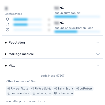
X
50
%
ont un autre cabinet
Ostéopathes
x
50
%
x
ont une prise de RDV en ligne
x
Population
Maillage médical
Ville
code insee: 97207
Villes à moins de 10km
Rivière-Pilote
Rivière-Salée
Saint-Esprit
Le Robert
Les Trois-Îlets
Le François
Le Lamentin
Pour aller plus loin sur Ducos