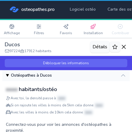
osteopathes.pro
Logiciel ostéo
Carte des os
Affichage
Filtres
Favoris
Installation
Contribuer
Ducos
Détails
97224
17912 habitants
Débloquer les informations
Ostéopathes à Ducos
xxxx
habitants/ostéo
Avec toi, la densité passe à
xxxx
Si on rajoute les villes à moins de 5km cela donne
xxxx
Avec les villes à moins de 10km cela donne
xxxx
Connectez-vous pour voir les annonces d'ostéopathes à
proximité.