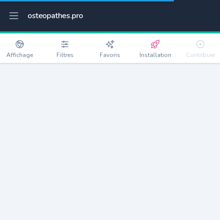
osteopathes.pro
Affichage
Filtres
Favoris
Installation
Contribuer
Le François
Détails
97240
15996 habitants
Débloquer les informations
Ostéopathes à Le François
xxxx
habitants/ostéo
Avec toi, la densité passe à
xxxx
Si on rajoute les villes à moins de 5km cela donne
xxxx
Avec les villes à moins de 10km cela donne
xxxx
Connectez-vous pour voir les annonces d'ostéopathes à
proximité.