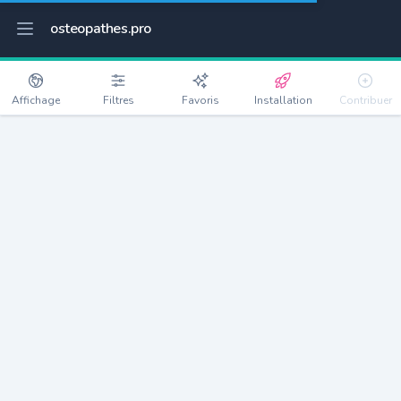
osteopathes.pro
Affichage
Filtres
Favoris
Installation
Contribuer
Sainte-Marie
Détails
97230
14650 habitants
Débloquer les informations
Ostéopathes à Sainte-Marie
xxxx
habitants/ostéo
Avec toi, la densité passe à
xxxx
Si on rajoute les villes à moins de 5km cela donne
xxxx
Avec les villes à moins de 10km cela donne
xxxx
Connectez-vous pour voir les annonces d'ostéopathes à
proximité.