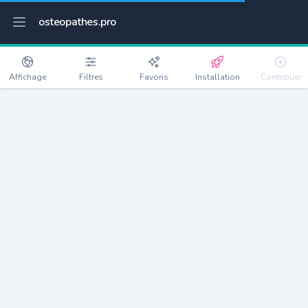
osteopathes.pro
Affichage
Filtres
Favoris
Installation
Contribuer
Cayenne
Détails
97300
63468 habitants
Débloquer les informations
Ostéopathes à Cayenne
xxxx
habitants/ostéo
Avec toi, la densité passe à
xxxx
Si on rajoute les villes à moins de 5km cela donne
xxxx
Avec les villes à moins de 10km cela donne
xxxx
Connectez-vous pour voir les annonces d'ostéopathes à
proximité.